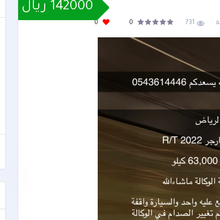
142000 ريال
ة
731
0
0