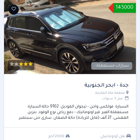
145000
سيارات مستعملة -
جدة - ابحر الجنوبية
منطقة مكة المكرمة
قبل 3 سنوات
السيارة: ⁨فولكس واجن⁩ - ⁨تيجوان⁩ الموديل: ⁨2019⁩ حالة السيارة:
⁨مستعملة⁩ القير: ⁨قير اوتوماتيك⁩ - دفع رباعي نوع الوقود: ⁨بنزين⁩
الممشى: ⁨72 ألف⁩ (قابل للزيادة) حالة الضمان: ساري حتى سبتمبر
2023 الصيانات: مجانية حتى 75000 مع امكانية تجديد عقد الصيانة
(جميعها تمت في الوكالة طبعاً) الإضافات: - نانو سيراميك من
شركة 3 طبقات حماية لجميع بودي السيارة ، ضمان سنتين وكل 6
نقل أوتوماتيكي
72000كم