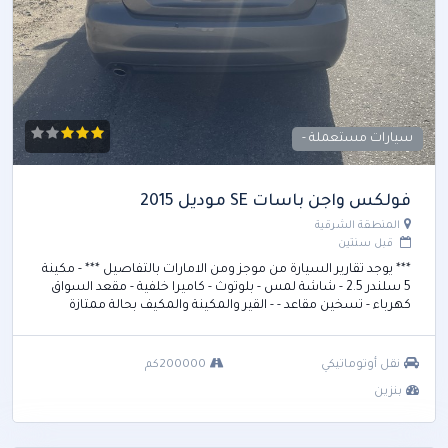
Hummer
1
Hyundai
128
Infiniti
10
سيارات مستعملة -
Jaguar
3
Jeep
42
فولكس واجن باسات SE موديل 2015
Nissan
65
المنطقة الشرقية
قبل سنتين
Volvo
2
*** يوجد تقارير السيارة من موجز ومن الامارات بالتفاصيل *** - مكينة
Fiat
5 سلندر 2.5 - شاشة لمس - بلوتوث - كاميرا خلفية - مقعد السواق
6
كهرباء - تسخين مقاعد - - القير والمكينة والمكيف بحالة ممتازة
MINI
12
Smart
1
نقل أوتوماتيكي
200000كم
بنزين