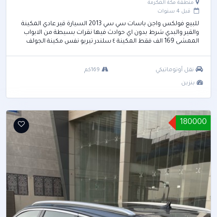
منطقة مكة المكرمة
قبل 4 سنوات
للبيع فولكس واجن باسات سي سي 2013 السيارة قير عادي المكينة
والقير والبدي شرط بدون اي حوادث فيها نقرات بسيطة من الابواب
الممشى 169 الف فقط المكينة ٤ سلندر تيربو نفس مكينة الجولف
جي تي اي المشهورة اوتو هولد اوتو بارك إضاءة زينون مع إضاءة
ضباب و إضاءة تعمل في إتجاه دوران السيارة حساسات للمطر
ساوند سيستم 10 سماعات جميع الصيانات الدورية و تغير الزيوت و
نقل أوتوماتيكي
169كم
الفلاتر جنوط مقاس 18 المطلوب 25000 او البدل بسيارة قير عادي
بنزين
اخرى
180000