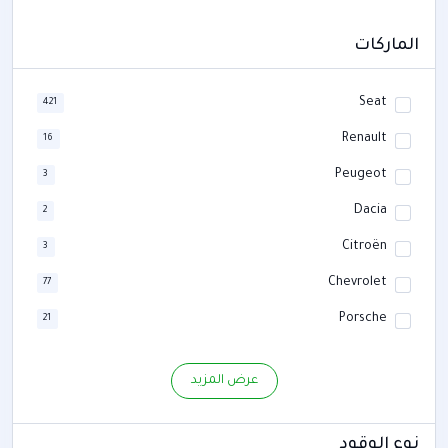
الماركات
Seat
421
Renault
16
Peugeot
3
Dacia
2
Citroën
3
Chevrolet
77
Porsche
21
Honda
31
عرض المزيد
Subaru
4
Mazda
52
نوع الوقود