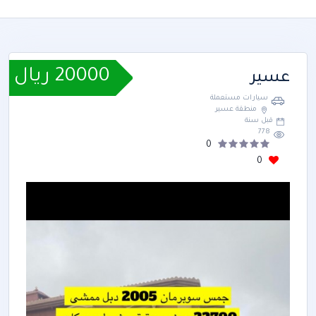
20000 ريال
عسير
سيارات مستعملة
منطقة عسير
قبل سنة
778
0
0