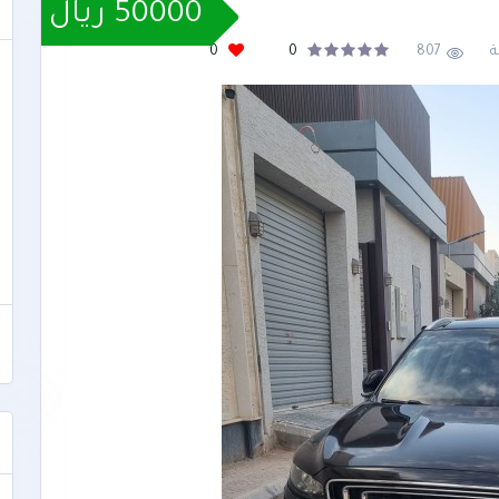
50000 ريال
ة
807
0
0